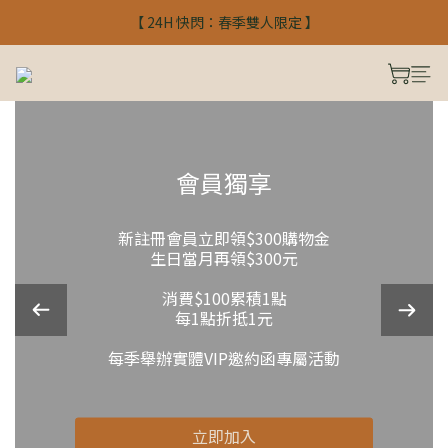
【 24H 快閃：春季雙人限定 】
【 24H 快閃：春季雙人限定 】
入會禮$300 註冊馬上使用
【 24H 快閃：春季雙人限定 】
會員獨享
新註冊會員立即領$300購物金
生日當月再領$300元
消費$100累積1點
每1點折抵1元
每季舉辦實體VIP邀約函專屬活動
立即加入