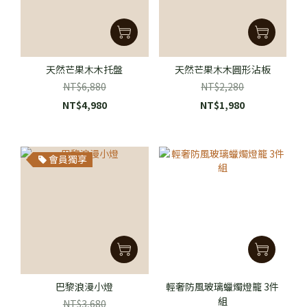
天然芒果⽊木托盤
天然芒果⽊木圓形沾板
NT$6,880
NT$2,280
NT$4,980
NT$1,980
會員獨享
巴黎浪漫小燈
輕奢防風玻璃蠟燭燈籠 3件
組
NT$3,680