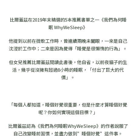
比爾蓋茲在2019年末精選的5本推薦書單之一《
我們為何睡
眠 WhyWeSleep
》
他提到以前在微軟工作時，曾連續兩晚未闔眼，一來是自己
沈浸於工作中；二來是因為覺得「睡覺是很懶惰的行為」。
但女兒推薦比爾蓋茲閱讀此書後，他自省，以前夜貓子的生
活，幾乎從沒擁有超過8小時的睡眠，「付出了巨大的代
價」。
「每個人都知道，睡個好覺很重要，但是什麼才算睡個好覺
呢？你如何實現這個目標？」
比爾蓋茲認為《
我們為何睡眠WhyWeSleep
》的作者說服了
自己改變睡前習慣，並盡力做到”睡個好覺”這件事。