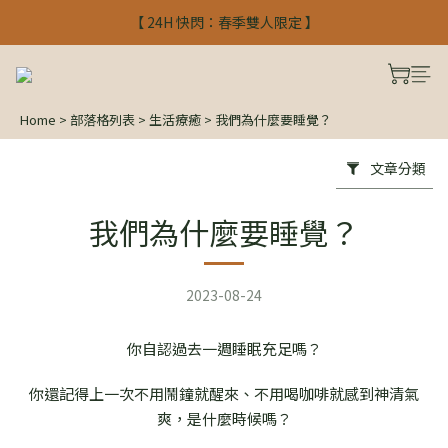
【 24H 快閃：春季雙人限定 】
【 24H 快閃：春季雙人限定 】
入會禮$300 註冊馬上使用
【 24H 快閃：春季雙人限定 】
Home
>
部落格列表
>
生活療癒
>
我們為什麼要睡覺？
文章分類
我們為什麼要睡覺？
2023-08-24
你自認過去一週睡眠充足嗎？
你還記得上一次不用鬧鐘就醒來、不用喝咖啡就感到神清氣
爽，是什麼時候嗎？