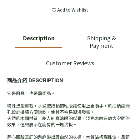
Add to Wishlist
Description
Shipping &
Payment
Customer Reviews
商品介紹 DESCRIPTION
它是廚具，也是藝術品。
特殊造型剪裁，水滴型把柄的粘版讓使用上更順手，於把柄處開
孔設計掛繩方便晾乾，使其不容易潮濕發霉。
天然的木頭材質，給人純真溫暖的感覺，淺色木紋有放大空間的
效果，值得展示在廚房的一塊沾板。
靜心體驗烹飪的樂趣帶出最自然的味道，木質沾板彈性佳，且韌