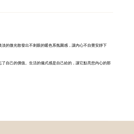
淡淡的微光散發出不刺眼的暖色系氛圍感，讓內心不自覺安靜下
忘了自己的價值。
生活的儀式感是自己給的，讓它點亮您內心的那