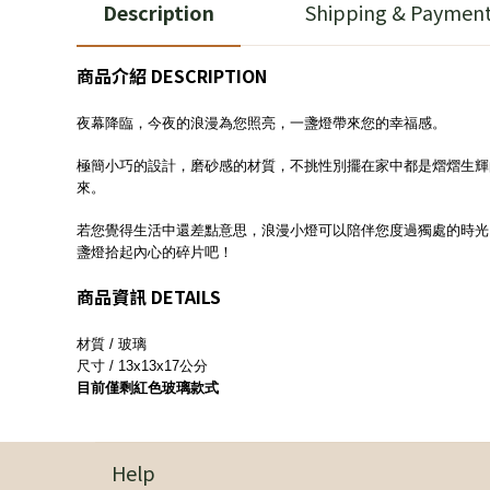
Description
Shipping & Paymen
商品介紹 DESCRIPTION
夜幕降臨，今夜的浪漫為您照亮，一盞燈帶來您的幸福感。
極簡小巧的設計，磨砂感的材質，不挑性別擺在家中都是熠熠生輝
來。
若您覺得生活中還差點意思，浪漫小燈可以陪伴您度過獨處的時光
盞燈拾起內心的碎片吧！
商品資訊 DETAILS
材質 / 玻璃
尺寸 / 13x13x17公分
目前僅剩紅色玻璃款式
Help