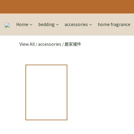
Home
bedding
accessories
home fragrance
View All
accessories
居家擺件
/
/