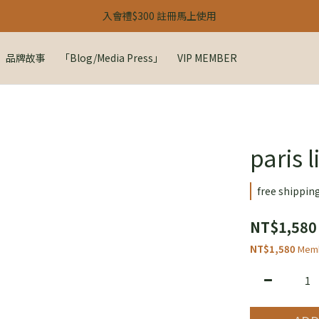
【 24H 快閃：春季雙人限定 】
入會禮$300 註冊馬上使用
【 24H 快閃：春季雙人限定 】
品牌故事
「Blog/Media Press」
VIP MEMBER
paris 
free shippin
NT$1,580
NT$1,580
Memb