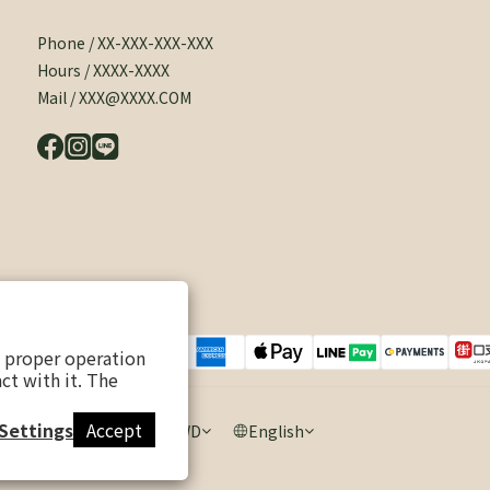
Phone / XX-XXX-XXX-XXX
Hours / XXXX-XXXX
Mail / XXX@XXXX.COM
s proper operation
ct with it. The
Settings
Accept
$
TWD
English