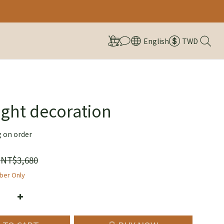
English
TWD
light decoration
g on order
NT$3,680
er Only