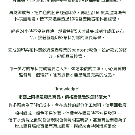
再紡織成布，把白色的胚布經過印染，再經過160度高溫燒洗布
料表面毛邊，接下來還要透過10種巨型機器布料後處理，
經過24小時不停歇運轉，耗費將近5天才能完成制作成印花布
品，接著就是印染布料打樣的漫長等候，
完成的印染布料還必須經過專業的pantone較色、設計款式的修
改、縫紉品質控管，
每一英吋的布料完成需要注入20-30道繁復的工法，小心翼翼的
監督每一個環節，唯有這樣才能呈現最完美的成品。
[knowledge]
市面上同樣是寢具商品，價格高低懸殊怎那麼大？
許多廠商為了降低成本，會在底紗的部分偷工減料，使用回收廢
棉材織成，顏色不易附著，消費者在購買時不容易發現，
但下水清洗之後就會發現脫色情況相當明顯，甚至有些業者為了
增加寢具觸感賣相而添加膠膜，摸起來會特別滑順柔軟，