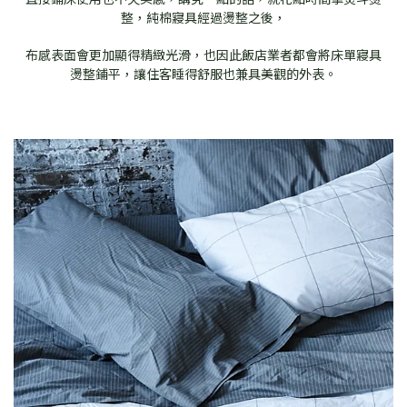
整，純棉寢具經過燙整之後，
布感表面會更加顯得精緻光滑，也因此飯店業者都會將床單寢具
燙整鋪平，讓住客睡得舒服也兼具美觀的外表。