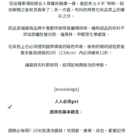
但這種事情就跟女人穿魔術胸罩一樣，看起來ㄉㄨㄞ¯喲喲，鈕
扣解開之後就見真章了；另一方面，布料的棉質也有品質上的優
劣之分，
因此高端寢具品牌才會堅持使用長纖精梳棉，織制成品的布料不
添加游離性螢光劑、福馬林、甲醛等化學處理，
在染色上也必須達到國際標准四級色牢度，後制的縫紉過程更是
要求最高規格的1吋（2.54cm）內必須織有11針，
讓寢具布料更耐用，經得起每周換洗的考驗。
[knowledge]
人人必須get
起來的基本觀念：
請務必每隔7-10天就清洗寢具！枕頭套、被單、床包，都要記得