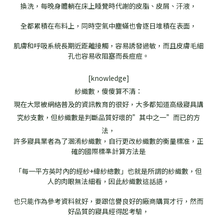
換洗，每晚身體躺在床上睡覺時代謝的皮脂、皮屑、汗液，
全都累積在布料上，同時空氣中塵蟎也會逐日堆積在表面，
肌膚和呼吸系統長期近距離接觸，容易誘發過敏，而且皮膚毛細
孔也容易收阻塞而長痘痘。
[knowledge]
紗織數，傻傻算不清：
現在大眾被網絡普及的資訊教育的很好，大多都知道高級寢具講
究紗支數，但紗織數是判斷品質好壞的”其中之一”而已的方
法，
許多寢具業者為了溷淆紗織數，自行更改紗織數的衡量標准，正
確的國際標準計算方法是
「每一平方英吋內的經紗+緯紗總數」也就是所謂的紗織數，但
人的肉眼無法細看，因此紗織數這話語，
也只能作為參考資料就好，要跟信譽良好的廠商購買才行，然而
好品質的寢具經得起考驗，