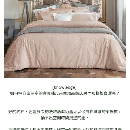
[knowledge]
如何把自家臥室的寢具鋪起來像精品飯店房內那樣整齊漂亮？
好的純棉，經過多次的洗滌清潔仍舊可以保持棉纖維的柔軟度，
抽不出空閒時間燙整的話，
直接鋪床使用也不失美感，講究一點的話，就花點時間拿熨斗燙