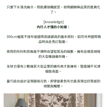
只要下水清洗幾次，用肌膚接觸感受，就明顯瞭解品質的差異化
了。
[knowledge]
內行人才懂的小知識：
300cm幅寬不接布是國際高級寢具的基本原則，如同世界國際精
品時尚走秀訂製服，
使用的布料和剪裁是平價時尚望程莫及的級數，擁有這樣高規格
的大型機器織布機，
全球也僅有少數幾家大型企業的織布商才能擁有，整面鋪平光滑
細致表面，
靈巧結合設計呈現寢具花色，即便是素色布也能表現出好質感的
視覺與觸覺。