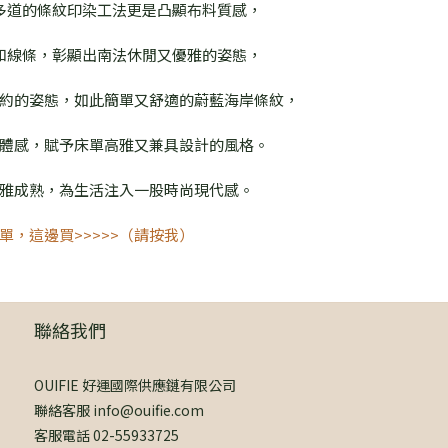
多道的條紋印染工法更是凸顯布料質感，
和線條，彰顯出南法休閒又優雅的姿態，
約的姿態，如此簡單又舒適的蔚藍海岸條紋，
體感，賦予床單高雅又兼具設計的風格。
雅成熟，為生活注入一股時尚現代感。
單，這邊買>>>>>（請按我）
聯絡我們
OUIFIE 好運國際供應鏈有限公司
聯絡客服 info@ouifie.com
客服電話 02-55933725