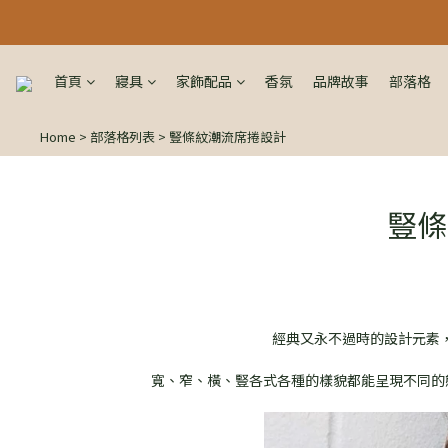
首頁
寢具
家飾配品
香氛
品牌故事
部落格
Home
>
部落格列表
>
豎條紋潮流席捲設計
豎條
經典又永不過時的設計元素，
寬、窄、橫、豎各式各種的樣貌都能呈現不同的