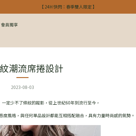
【 24H 快閃：春季雙人限定 】
【 24H 快閃：春季雙人限定 】
入會禮$300 註冊馬上使用
會員獨享
【 24H 快閃：春季雙人限定 】
紋潮流席捲設計
2023-08-03
一定少不了條紋的蹤影，從上世紀60年到流行至今，
態度風格，與任何單品設計都能互相搭配融合，具有力量時尚感的氣勢。