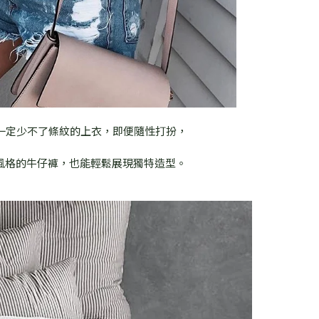
一定少不了條紋的上衣，即便隨性打扮，
風格的牛仔褲，也能輕鬆展現獨特造型。