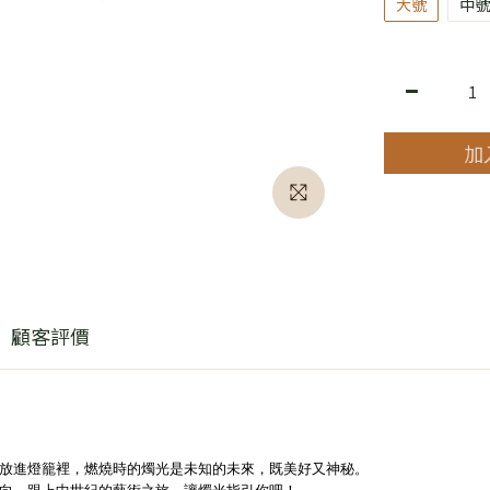
大號
中號
加
顧客評價
放進燈籠裡，燃燒時的燭光是未知的未來，既美好又神秘
。