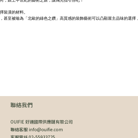
向，跟上中世紀的藝術之旅，讓燭光指引你吧！
擇裝潢的材料。
，甚至被喻為「北歐的綠色之鑽」高質感的裝飾藝術可以凸顯屋主品味的選擇
聯絡我們
OUIFIE 好運國際供應鏈有限公司
聯絡客服 info@ouifie.com
客服電話 02-55933725