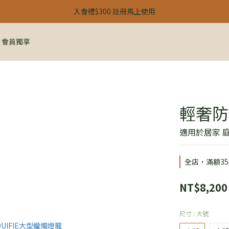
【 24H 快閃：春季雙人限定 】
入會禮$300 註冊馬上使用
【 24H 快閃：春季雙人限定 】
會員獨享
輕奢防
適用於居家 庭
全店，滿額35
NT$8,200
尺寸
: 大號