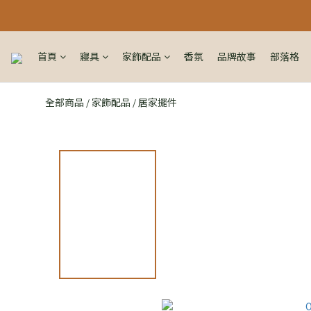
首頁
寢具
家飾配品
香氛
品牌故事
部落格
全部商品
家飾配品
居家擺件
/
/