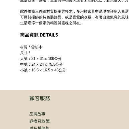
生活就像一盞燈，無論何事都會閃爍著未知的光芒，若您迷失了方
此件燈籠三件組材質採用雲杉木，多用於家具中是現在許多人會選
可用於擺飾的特色裝飾品、或是喜愛的收藏，有著自然氣息的風味
生活增添一個家的精髓與靈魂之所在。
商品資訊 DETAILS
材質 / 雲杉⽊
尺寸 /
大號：31 x 31 x 109公分
中號：24 x 24 x 75.5公分
小號：16.5 x 16.5 x 45公分
顧客服務
品牌故事
退換貨政策
隱私權條款