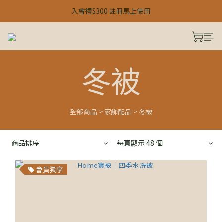
【 24H 快閃：春季雙人限定 】
入會禮$300 註冊馬上使用
【 24H 快閃：春季雙人限定 】
冬被
全部商品
>
家飾配品
>
冬被
商品排序
每頁顯示 48 個
會員獨享