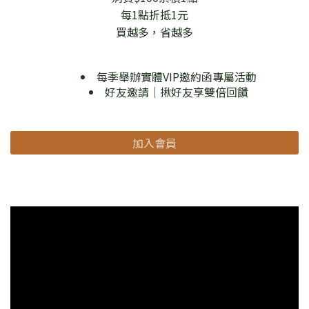
每1點折抵1元
買越多，省越多
每季舉辦實體VIP邀約函專屬活動
好友邀請｜揪好友享雙倍回饋
加入會員