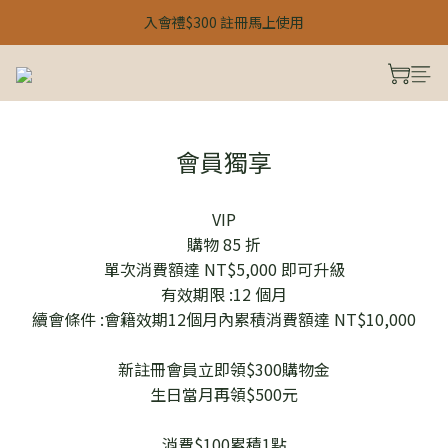
【 24H 快閃：春季雙人限定 】
入會禮$300 註冊馬上使用
【 24H 快閃：春季雙人限定 】
會員獨享
VIP
購物 85 折
單次消費額達 NT$5,000 即可升級
有效期限 :12 個月
續會條件 :會籍效期12個月內累積消費額達 NT$10,000
新註冊會員立即領$300購物金
生日當月再領$500元
消費$100累積1點